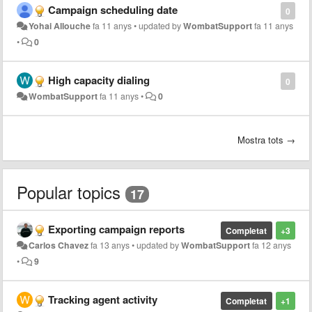
Campaign scheduling date
0
Yohai Allouche
fa 11 anys
•
updated by
WombatSupport
fa 11 anys
•
0
High capacity dialing
0
WombatSupport
fa 11 anys
•
0
Mostra tots →
Popular topics
17
Exporting campaign reports
Completat
+3
Carlos Chavez
fa 13 anys
•
updated by
WombatSupport
fa 12 anys
•
9
Tracking agent activity
Completat
+1