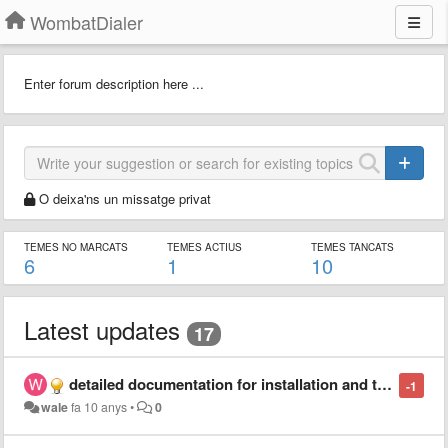
WombatDialer
Enter forum description here ...
O deixa'ns un missatge privat
TEMES NO MARCATS
TEMES ACTIUS
TEMES TANCATS
6
1
10
Latest updates
17
detailed documentation for installation and troubleshooting tips
-1
wale
fa 10 anys
•
0