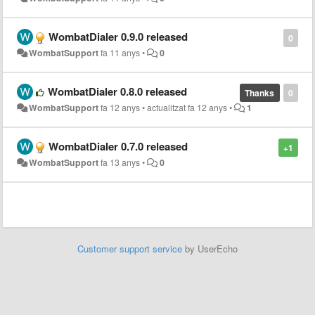
WombatDialer 0.9.0 released
0
WombatSupport
fa 11 anys
•
0
WombatDialer 0.8.0 released
Thanks
0
WombatSupport
fa 12 anys
•
actualitzat
fa 12 anys
•
1
WombatDialer 0.7.0 released
+1
WombatSupport
fa 13 anys
•
0
Customer support service
by UserEcho