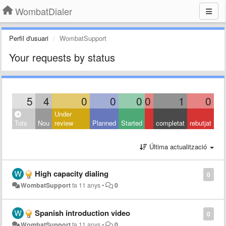
WombatDialer
Perfil d'usuari
WombatSupport
Your requests by status
5
4
0
0
0
0
1
0
Under
Tots
Nou
review
Planned
Started
completat
rebutjat
Última actualització
High capacity dialing
0
WombatSupport
fa 11 anys
•
0
Spanish introduction video
0
WombatSupport
fa 11 anys
•
0